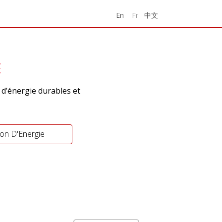
中文
En
Fr
E
 d’énergie durables et
on D'Energie